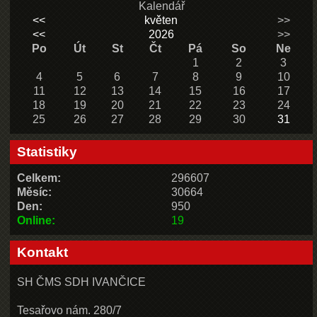
Kalendář
<<
květen
>>
<<
2026
>>
Po
Út
St
Čt
Pá
So
Ne
1
2
3
4
5
6
7
8
9
10
11
12
13
14
15
16
17
18
19
20
21
22
23
24
25
26
27
28
29
30
31
Statistiky
Celkem:
296607
Měsíc:
30664
Den:
950
Online:
19
Kontakt
SH ČMS SDH IVANČICE
Tesařovo nám. 280/7