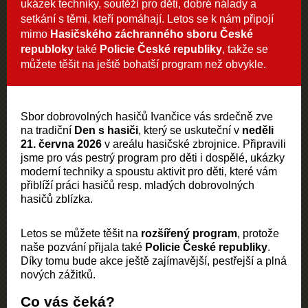
ukázek techniky, soutěží pro děti, dobré nálady a
setkání s těmi, kteří pomáhají. Letos se k nám připojí
mimo
Hasičského záchranného sboru České
republoky
také
Policie České republiky
, takže se
můžete těšit na ještě bohatší program než obvykle.
Sbor dobrovolných hasičů Ivančice vás srdečně zve 
na tradiční 
Den s hasiči
, který se uskuteční v 
neděli 
21. června 2026
 v areálu hasičské zbrojnice. Připravili 
jsme pro vás pestrý program pro děti i dospělé, ukázky 
moderní techniky a spoustu aktivit pro děti, které vám 
přiblíží práci hasičů resp. mladých dobrovolných 
hasičů zblízka.
Letos se můžete těšit na 
rozšířený program
, protože 
naše pozvání přijala také 
Policie České republiky
. 
Díky tomu bude akce ještě zajímavější, pestřejší a plná 
nových zážitků.
Co vás čeká?