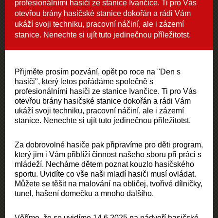
profesionálními hasiči ze stanice Ivančice. Ti pro Vás
otevřou brány hasičské stanice dokořán a rádi Vám
ukáží svoji techniku, pracovní náčiní, ale i zázemí
stanice. Nenechte si ujít tuto jedinečnou příležitotst.
Přijměte prosím pozvání, opět po roce na "Den s
hasiči", který letos pořádáme společně s
profesionálními hasiči ze stanice Ivančice. Ti pro Vás
otevřou brány hasičské stanice dokořán a rádi Vám
ukáží svoji techniku, pracovní náčiní, ale i zázemí
stanice. Nenechte si ujít tuto jedinečnou příležitotst.
Za dobrovolné hasiče pak připravíme pro děti program,
který jim i Vám přiblíží činnost našeho sboru při práci s
mládeží. Necháme dětem poznat kouzlo hasičského
sportu. Uvidíte co vše naši mladí hasiči musí ovládat.
Můžete se těšit na malování na obličej, tvořivé dílničky,
tunel, hašení domečku a mnoho dalšího.
Věříme, že se uvidíme 14.6.2025 na nádvoří hasičské