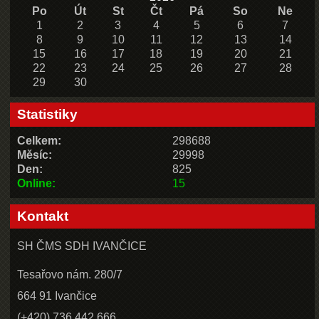
Po
Út
St
Čt
Pá
So
Ne
1
2
3
4
5
6
7
8
9
10
11
12
13
14
15
16
17
18
19
20
21
22
23
24
25
26
27
28
29
30
Statistiky
Celkem:
298688
Měsíc:
29998
Den:
825
Online:
15
Kontakt
SH ČMS SDH IVANČICE
Tesařovo nám. 280/7
664 91 Ivančice
(+420) 736 442 666