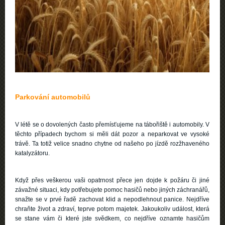
Parkování automobilů
V létě se o dovolených často přemísťujeme na tábořiště i automobily. V
těchto případech bychom si měli dát pozor a neparkovat ve vysoké
trávě. Ta totiž velice snadno chytne od našeho po jízdě rozžhaveného
katalyzátoru.
Když přes veškerou vaši opatrnost přece jen dojde k požáru či jiné
závažné situaci, kdy potřebujete pomoc hasičů nebo jiných záchranářů,
snažte se v prvé řadě zachovat klid a nepodlehnout panice. Nejdříve
chraňte život a zdraví, teprve potom majetek. Jakoukoliv událost, která
se stane vám či které jste svědkem, co nejdříve oznamte hasičům