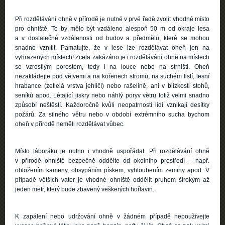
Při rozdělávání ohně v přírodě je nutné v prvé řadě zvolit vhodné místo
pro ohniště. To by mělo být vzdáleno alespoň 50 m od okraje lesa
a v dostatečné vzdálenosti od budov a předmětů, které se mohou
snadno vznítit. Pamatujte, že v lese lze rozdělávat oheň jen na
vyhrazených místech! Zcela zakázáno je i rozdělávání ohně na místech
se vzrostlým porostem, tedy i na louce nebo na strništi. Oheň
nezakládejte pod větvemi a na kořenech stromů, na suchém listí, lesní
hrabance (zetlelá vrstva jehličí) nebo rašelině, ani v blízkosti stohů,
seníků apod. Létající jiskry nebo náhlý poryv větru totiž velmi snadno
způsobí neštěstí. Každoročně kvůli neopatrnosti lidí vznikají desítky
požárů. Za silného větru nebo v období extrémního sucha bychom
oheň v přírodě neměli rozdělávat vůbec.
Místo táboráku je nutno i vhodně uspořádat. Při rozdělávání ohně
v přírodě ohniště bezpečně oddělte od okolního prostředí – např.
obložením kameny, obsypáním pískem, vyhloubením zeminy apod. V
případě větších vater je vhodné ohniště oddělit pruhem širokým až
jeden metr, který bude zbavený veškerých hořlavin.
K zapálení nebo udržování ohně v žádném případě nepoužívejte