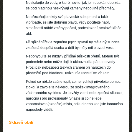
Neskákejte do vody, o které nevíte, jak je hluboká nebo zda
se pod hladinou neskrývají kameny nebo jiné předměty.
Nepřeceňujte nikdy své plavecké schopnosti a také
v případě, že jste dobrými plavci, vždy počítejte např.
s možností náhlé změny počasí, podchlazení, svalové křeče
atd.
Při sjíždění řek a zejména jejich splavů by měla být v loďce
zkušená dospělá osoba a děti by měly mít plovací vestu.
Nepohybujte se nikdy v přílišné blízkosti břehů. Mohou být
podemleté nebo může dojít k uklouznutí a pádu do vody.
Hrozí pak nebezpečí těžkých zranění při nárazech do
předmětů pod hladinou, uvíznutí a utonutí ve víru atd.
Pokud se někdo začne topit, co nejrychleji přivolejte pomoc
z okolí a zavolejte některou ze složek integrovaného
záchranného systému. Je to vždy velmi nebezpečná situace,
náročná i pro profesionály. Snažte si co nejlépe
zapamatovat (označte) místo, odkud nebo kde jste tonoucího
naposledy viděli.
Sklizeň obilí