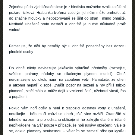
Zejména půda v jehličnatém lese je z hlediska možného vzniku a šíření
požáru riziková. Hrabanka tvořená zetlelým jehličím může prohořet až
do značné hloubky a nepozorovaně se šířit do stran i mimo ohniště.
Nedbalé uhašení proto nestačí a ohniště je nutné důkladně prolít
vodou!
Pamatujte, že děti by neměly být u ohniště ponechány bez dozoru
plnoleté osoby.
Do ohně nikdy nevhazujte jakékoliv výbušné předměty (rachejtle,
světlice, patrony, nádoby se stlačeným plynem, munici). Oheň
neroznášejte po okolí, např. na zapálené větvi. Pamatujte, že oheň
a alkohol nepatří k sobě. Zvlášť pozor na sezení a hry příliš blízko
plamenů, stačí málo a může dojít k vznícení šatů, ožehnutí vlasů, řas
a popálení.
Pokud vám hoří oděv a není k dispozici dostatek vody k uhašení,
neutíkejte - během či chůzí se oheň ještě více rozšíří. Okamžitě si
lehněte na zem a pro ochranu obličeje si ho zakryjte dlaněmi (dlaně
nepřikládejte na tvář pouze v případě, že hoří rukávy oblečení). Válejte
se, dokud plameny neuhasnou – válením se zamezí přístupu kyslíku