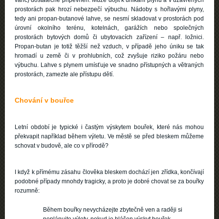
vařič) dostatečně připevněn. Může dojít k unikání plynu a v uzavřených
prostorách pak hrozí nebezpečí výbuchu. Nádoby s hořlavými plyny,
tedy ani propan-butanové lahve, se nesmí skladovat v prostorách pod
úrovní okolního terénu, kotelnách, garážích nebo společných
prostorách bytových domů či ubytovacích zařízení – např. ložnici.
Propan-butan je totiž těžší než vzduch, v případě jeho úniku se tak
hromadí u země či v prohlubních, což zvyšuje riziko požáru nebo
výbuchu. Lahve s plynem umísťuje ve snadno přístupných a větraných
prostorách, zamezte ale přístupu dětí.
Chování v bouřce
Letní období je typické i častým výskytem bouřek, které nás mohou
překvapit například během výletu. Ve městě se před bleskem můžeme
schovat v budově, ale co v přírodě?
I když k přímému zásahu člověka bleskem dochází jen zřídka, končívají
podobné případy mnohdy tragicky, a proto je dobré chovat se za bouřky
rozumně:
Během bouřky nevycházejte zbytečně ven a raději si