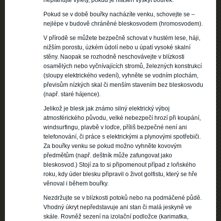
neplánujte výlety, pokud je hlášen výskyt bouřek.
Pokud se v době bouřky nacházíte venku, schovejte se –
nejlépe v budově chráněné bleskosvodem (hromosvodem).
V přírodě se můžete bezpečně schovat v hustém lese, háji,
nižším porostu, úzkém údolí nebo u úpatí vysoké skalní
stěny. Naopak se rozhodně neschovávejte v blízkosti
osamělých nebo vyčnívajících stromů, železných konstrukcí
(sloupy elektrického vedení), vyhněte se vodním plochám,
převisům nízkých skal či menším stavením bez bleskosvodu
(např. staré hájence).
Jelikož je blesk jak známo silný elektrický výboj
atmosférického původu, velké nebezpečí hrozí při koupání,
windsurfingu, plavbě v loďce, příliš bezpečné není ani
telefonování, či práce s elektrickými a plynovými spotřebiči.
Za bouřky venku se pokud možno vyhněte kovovým
předmětům (např. deštník může zafungovat jako
bleskosvod.) Stojí za to si připomenout případ z loňského
roku, kdy úder blesku připravil o život golfistu, který se hře
věnoval i během bouřky.
Nezdržujte se v blízkosti potoků nebo na podmáčené půdě.
Vhodný úkryt nepředstavuje ani stan či malá jeskyně ve
skále. Rovněž sezení na izolační podložce (karimatka,