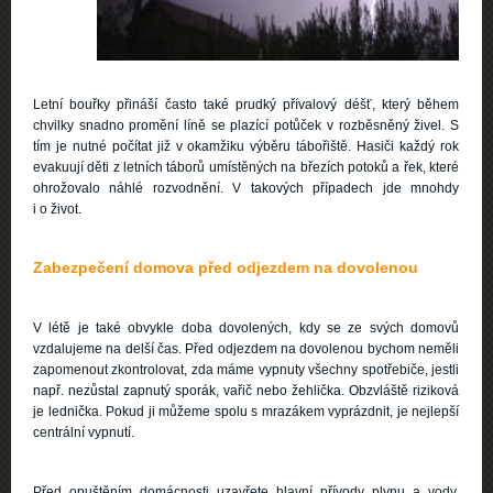
Letní bouřky přináší často také prudký přívalový déšť, který během
chvilky snadno promění líně se plazící potůček v rozběsněný živel. S
tím je nutné počítat již v okamžiku výběru tábořiště. Hasiči každý rok
evakuují děti z letních táborů umístěných na březích potoků a řek, které
ohrožovalo náhlé rozvodnění. V takových případech jde mnohdy
i o život.
Zabezpečení domova před odjezdem na dovolenou
V létě je také obvykle doba dovolených, kdy se ze svých domovů
vzdalujeme na delší čas. Před odjezdem na dovolenou bychom neměli
zapomenout zkontrolovat, zda máme vypnuty všechny spotřebiče, jestli
např. nezůstal zapnutý sporák, vařič nebo žehlička. Obzvláště riziková
je lednička. Pokud ji můžeme spolu s mrazákem vyprázdnit, je nejlepší
centrální vypnutí.
Před opuštěním domácnosti uzavřete hlavní přívody plynu a vody,