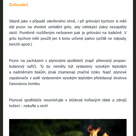
Grilování
Stejně jako v případě otevřeného ohně, i při grilování bychom si měli
dát pozor na vhodné umístění grilu, aby odletující jiskry nezapálily
okolí. Poměrně rozšířeným nešvarem pak je grilování na balkóně. V
grilu bychom měli použít jen k tomu určené palivo (určitě ne odpady,
benzín apod.).
Pozor na zacházení s plynovými spotřebiči (např. přenosný propan-
butanový vařič). Ty by neměly být vystaveny vysokým teplotám
a nadměrným tlakům, jinak znamenají značné riziko. Např. plynové
zapalovače v autě vystaveném vysokým teplotám představují doslova
časovanou bombu.
Plynové spotřebiče neumísťujte v blízkosti hořlavých látek a zdrojů
hoření – nekuřte u nich!