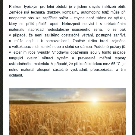
Rizikem typickým pro letní období je v jistém smyslu i sklizeň obilí.
Zemědělská technika (traktory, kombajny, automobily) totiž může při
neopatrné obsluze zapříčinit požár – chytne např. sláma od výfuku,
který se příliš přiblíží apod. Nebezpečí souvisí i s uskladněním
materiálu, například nedostatečně usušeného sena. To se pak
v případě, že není zajištěno dostatečné větrání, postupně zahřívá
a může dojít i k samovznícení. Značné riziko hrozí zejména
u velkokapacitních seníků nebo u stohů se slámou. Podobné požáry již
v letošním roce vypukly. Vhodnými opatřeními jsou v tomto případě
fungující kvalitní větrací systém a pravidelné měření teploty
uskladněného materiálu. V případě, že překročí kritickou mez 65 °C, je
nutno materiál alespoň částečně vyskladnit, přeuspořádat, a tím
ochladit.