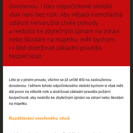
dovolenou. I toto odpočinkové období
však není bez rizik. Aby nějaká mimořádná
událost nenarušila chvíle pohody
a nedošlo ke zbytečným újmám na zdraví
nebo škodám na majetku, měli bychom
i v létě dodržovat základní pravidla
bezpečnosti.
Léto je v plném proudu, všichni se již určitě těší na zaslouženou
dovolenou. I během tohoto odpočinkového období bychom si však měli
dát pozor na několik rizik a dodržovat základní pravidla požární
bezpečnosti, aby nedošlo ke zbytečným újmám na zdraví nebo škodám
na majetku.
Ro
zdělávání otevřeného ohně