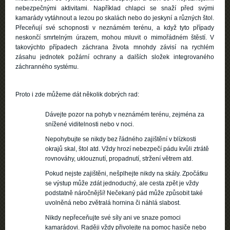
nebezpečnými aktivitami. Například chlapci se snaží před svými
kamarády vytáhnout a lezou po skalách nebo do jeskyní a různých štol.
Přeceňují své schopnosti v neznámém terénu, a když tyto případy
neskončí smrtelným úrazem, mohou mluvit o mimořádném štěstí. V
takovýchto případech záchrana života mnohdy závisí na rychlém
zásahu jednotek požární ochrany a dalších složek integrovaného
záchranného systému.
Proto i zde můžeme dát několik dobrých rad:
Dávejte pozor na pohyb v neznámém terénu, zejména za
snížené viditelnosti nebo v noci.
Nepohybujte se nikdy bez řádného zajištění v blízkosti
okrajů skal, štol atd. Vždy hrozí nebezpečí pádu kvůli ztrátě
rovnováhy, uklouznutí, propadnutí, stržení větrem atd.
Pokud nejste zajištěni, nešplhejte nikdy na skály. Zpočátku
se výstup může zdát jednoduchý, ale cesta zpět je vždy
podstatně náročnější! Nečekaný pád může způsobit také
uvolněná nebo zvětralá hornina či náhlá slabost.
Nikdy nepřeceňujte své síly ani ve snaze pomoci
kamarádovi. Raději vždy přivolejte na pomoc hasiče nebo