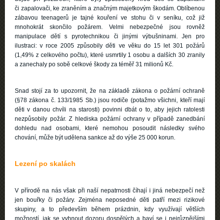
či zapalovači, ke zraněním a značným majetkovým škodám. Oblíbenou
zábavou teenagerů je tajné kouření ve stohu či v seníku, což již
mnohokrát skončilo požárem. Velmi nebezpečné jsou rovněž
manipulace dětí s pyrotechnikou či jinými výbušninami. Jen pro
ilustraci: v roce 2005 způsobily děti ve věku do 15 let 301 požárů
(1,49% z celkového počtu), které usmrtily 1 osobu a dalších 30 zranily
a zanechaly po sobě celkové škody za téměř 31 milionů Kč.
Snad stojí za to upozornit, že na základě zákona o požární ochraně
(§78 zákona č. 133/1985 Sb.) jsou rodiče (potažmo všichni, kteří mají
děti v danou chvíli na starosti) povinni dbát o to, aby jejich ratolesti
nezpůsobily požár. Z hlediska požární ochrany v případě zanedbání
dohledu nad osobami, které nemohou posoudit následky svého
chování, může být udělena sankce až do výše 25 000 korun.
Lezení po skalách
V přírodě na nás však při naší nepatrnosti číhají i jiná nebezpečí než
jen bouřky či požáry. Zejména neposedné děti patří mezi rizikové
skupiny, a to především během prázdnin, kdy využívají větších
možností, jak se vyhnout dozoru dospělých a baví se i nejrůznějšími