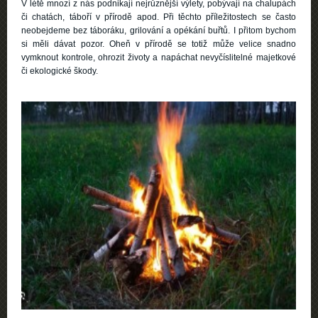
V létě mnozí z nás podnikají nejrůznější výlety, pobývají na chalupách
či chatách, táboří v přírodě apod. Při těchto příležitostech se často
neobejdeme bez táboráku, grilování a opékání buřtů. I přitom bychom
si měli dávat pozor. Oheň v přírodě se totiž může velice snadno
vymknout kontrole, ohrozit životy a napáchat nevyčíslitelné majetkové
či ekologické škody.