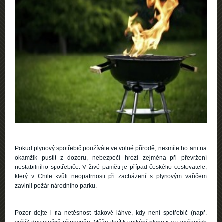
Pokud plynový spotřebič používáte ve volné přírodě, nesmíte ho ani na
okamžik pustit z dozoru, nebezpečí hrozí zejména při převržení
nestabilního spotřebiče. V živé paměti je případ českého cestovatele,
který v Chile kvůli neopatrnosti při zacházení s plynovým vařičem
zavinil požár národního parku.
Pozor dejte i na netěsnost tlakové láhve, kdy není spotřebič (např.