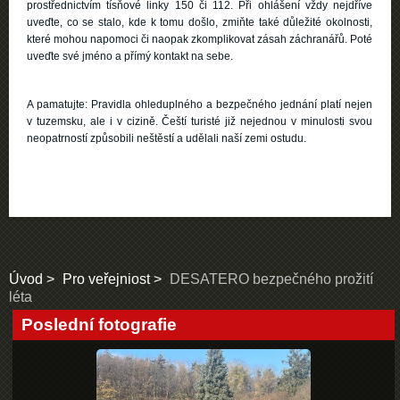
prostřednictvím tísňové linky 150 či 112. Při ohlášení vždy nejdříve
uveďte, co se stalo, kde k tomu došlo, zmiňte také důležité okolnosti,
které mohou napomoci či naopak zkomplikovat zásah záchranářů. Poté
uveďte své jméno a přímý kontakt na sebe.
A pamatujte: Pravidla ohleduplného a bezpečného jednání platí nejen
v tuzemsku, ale i v cizině. Čeští turisté již nejednou v minulosti svou
neopatrností způsobili neštěstí a udělali naší zemi ostudu.
Úvod
Pro veřejniost
DESATERO bezpečného prožití
léta
Poslední fotografie