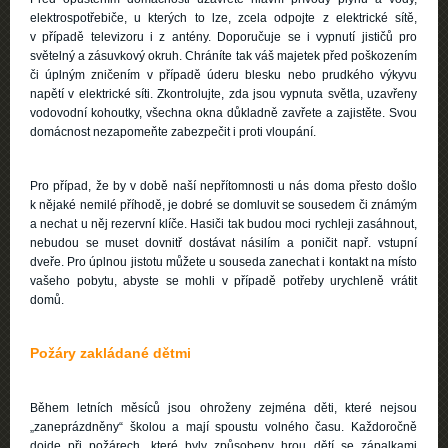
elektrospotřebiče, u kterých to lze, zcela odpojte z elektrické sítě,
v případě televizoru i z antény. Doporučuje se i vypnutí jističů pro
světelný a zásuvkový okruh. Chráníte tak váš majetek před poškozením
či úplným zničením v případě úderu blesku nebo prudkého výkyvu
napětí v elektrické síti. Zkontrolujte, zda jsou vypnuta světla, uzavřeny
vodovodní kohoutky, všechna okna důkladně zavřete a zajistěte. Svou
domácnost nezapomeňte zabezpečit i proti vloupání.
Pro případ, že by v době naší nepřítomnosti u nás doma přesto došlo
k nějaké nemilé příhodě, je dobré se domluvit se sousedem či známým
a nechat u něj rezervní klíče. Hasiči tak budou moci rychleji zasáhnout,
nebudou se muset dovnitř dostávat násilím a poničit např. vstupní
dveře. Pro úplnou jistotu můžete u souseda zanechat i kontakt na místo
vašeho pobytu, abyste se mohli v případě potřeby urychleně vrátit
domů.
Požáry zakládané dětmi
Během letních měsíců jsou ohroženy zejména děti, které nejsou
„zaneprázdněny“ školou a mají spoustu volného času. Každoročně
dojde při požárech, které byly způsobeny hrou dětí se zápalkami