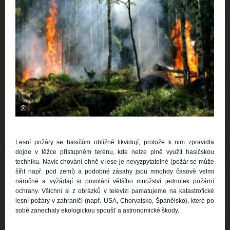
Lesní požáry se hasičům obtížně likvidují, protože k nim zpravidla
dojde v těžce přístupném terénu, kde nelze plně využít hasičskou
techniku. Navíc chování ohně v lese je nevyzpytatelné (požár se může
šířit např. pod zemí) a podobné zásahy jsou mnohdy časově velmi
náročné a vyžádají si povolání většího množství jednotek požární
ochrany. Všichni si z obrázků v televizi pamatujeme na katastrofické
lesní požáry v zahraničí (např. USA, Chorvatsko, Španělsko), které po
sobě zanechaly ekologickou spoušť a astronomické škody.