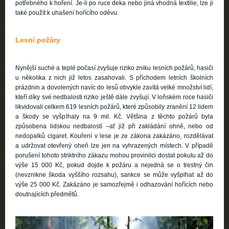
potřebného k hoření. Je-li po ruce deka nebo jiná vhodná textilie, lze ji
také použít k uhašení hořícího oděvu.
Lesní požáry
Nynější suché a teplé počasí zvyšuje riziko zniku lesních požárů, hasiči
u několika z nich již letos zasahovali. S příchodem letních školních
prázdnin a dovolených navíc do lesů obvykle zavítá velké množství lidí,
kteří díky své nedbalosti riziko ještě dále zvyšují. V loňském roce hasiči
likvidovali celkem 619 lesních požárů, které způsobily zranění 12 lidem
a škody se vyšplhaly na 9 mil. Kč. Většina z těchto požárů byla
způsobena lidskou nedbalostí –ať již při zakládání ohně, nebo od
nedopalků cigaret. Kouření v lese je ze zákona zakázáno, rozdělávat
a udržovat otevřený oheň lze jen na vyhrazených místech. V případě
porušení tohoto striktního zákazu mohou provinilci dostat pokutu až do
výše 15 000 Kč, pokud dojde k požáru a nejedná se o trestný čin
(nevznikne škoda vyššího rozsahu), sankce se může vyšplhat až do
výše 25 000 Kč. Zakázáno je samozřejmě i odhazování hořících nebo
doutnajících předmětů.