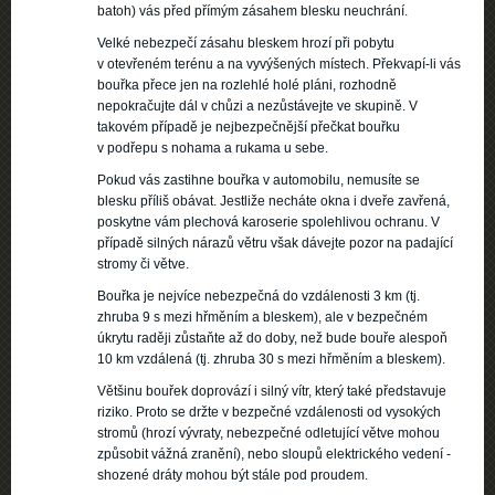
batoh) vás před přímým zásahem blesku neuchrání.
Velké nebezpečí zásahu bleskem hrozí při pobytu
v otevřeném terénu a na vyvýšených místech. Překvapí-li vás
bouřka přece jen na rozlehlé holé pláni, rozhodně
nepokračujte dál v chůzi a nezůstávejte ve skupině. V
takovém případě je nejbezpečnější přečkat bouřku
v podřepu s nohama a rukama u sebe.
Pokud vás zastihne bouřka v automobilu, nemusíte se
blesku příliš obávat. Jestliže necháte okna i dveře zavřená,
poskytne vám plechová karoserie spolehlivou ochranu. V
případě silných nárazů větru však dávejte pozor na padající
stromy či větve.
Bouřka je nejvíce nebezpečná do vzdálenosti 3 km (tj.
zhruba 9 s mezi hřměním a bleskem), ale v bezpečném
úkrytu raději zůstaňte až do doby, než bude bouře alespoň
10 km vzdálená (tj. zhruba 30 s mezi hřměním a bleskem).
Většinu bouřek doprovází i silný vítr, který také představuje
riziko. Proto se držte v bezpečné vzdálenosti od vysokých
stromů (hrozí vývraty, nebezpečné odletující větve mohou
způsobit vážná zranění), nebo sloupů elektrického vedení -
shozené dráty mohou být stále pod proudem.