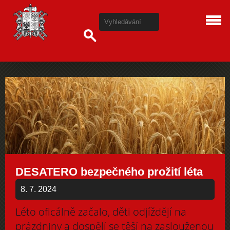
DESATERO bezpečného prožití léta
8. 7. 2024
Léto oficálně začalo, děti odjíždějí na
prázdniny a dospělí se těší na zaslouženou