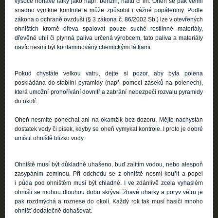
vysoce hořlavé látky jako např. benzín, naftu či líh. Oheň se pak velmi
snadno vymkne kontrole a může způsobit i vážné popáleniny. Podle
zákona o ochraně ovzduší (§ 3 zákona č. 86/2002 Sb.) lze v otevřených
ohništích kromě dřeva spalovat pouze suché rostlinné materiály,
dřevěné uhlí či plynná paliva určená výrobcem, tato paliva a materiály
navíc nesmí být kontaminovány chemickými látkami.
Pokud chystáte velkou vatru, dejte si pozor, aby byla polena
poskládána do stabilní pyramidy (např. pomocí záseků na polenech),
která umožní prohořívání dovnitř a zabrání nebezpečí rozvalu pyramidy
do okolí.
Oheň nesmíte ponechat ani na okamžik bez dozoru. Mějte nachystán
dostatek vody či písek, kdyby se oheň vymykal kontrole. I proto je dobré
umístit ohniště blízko vody.
Ohniště musí být důkladně uhašeno, buď zalitím vodou, nebo alespoň
zasypáním zeminou. Při odchodu se z ohniště nesmí kouřit a popel
i půda pod ohništěm musí být chladné. I ve zdánlivě zcela vyhaslém
ohništi se mohou dlouhou dobu skrývat žhavé oharky a poryv větru je
pak rozdmýchá a roznese do okolí. Každý rok tak musí hasiči mnoho
ohnišť dodatečně dohašovat.