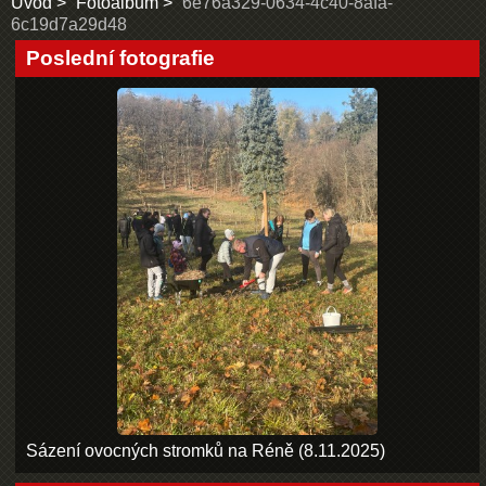
Úvod
Fotoalbum
6e76a329-0634-4c40-8afa-
6c19d7a29d48
Poslední fotografie
Sázení ovocných stromků na Réně (8.11.2025)