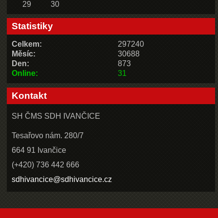
29
30
Statistiky
Celkem:
297240
Měsíc:
30688
Den:
873
Online:
31
Kontakt
SH ČMS SDH IVANČICE
Tesařovo nám. 280/7
664 91 Ivančice
(+420) 736 442 666
sdhivancice@sdhivancice.cz