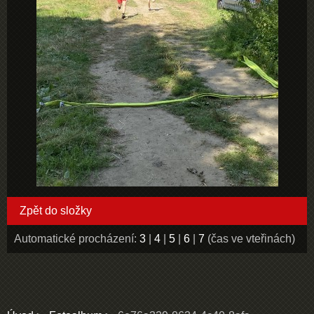
Zpět do složky
Automatické procházení:
3
|
4
|
5
|
6
|
7
(čas ve vteřinách)