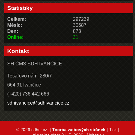
Statistiky
Celkem:
297239
Měsíc:
30687
Den:
873
Online:
31
Kontakt
SH ČMS SDH IVANČICE
Tesařovo nám. 280/7
664 91 Ivančice
(+420) 736 442 666
sdhivancice@sdhivancice.cz
© 2026 sdhcr.cz
|
Tvorba webových stránek
|
Tisk
|