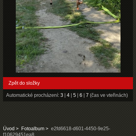
Zpět do složky
Automatické procházení:
3
|
4
|
5
|
6
|
7
(čas ve vteřinách)
Úvod
Fotoalbum
e2fd6618-d601-4450-9e25-
f10629451ea8