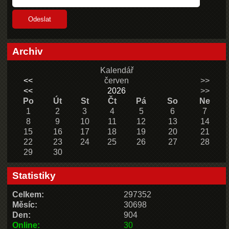
Archiv
Kalendář
<<
červen
>>
<<
2026
>>
Po
Út
St
Čt
Pá
So
Ne
1
2
3
4
5
6
7
8
9
10
11
12
13
14
15
16
17
18
19
20
21
22
23
24
25
26
27
28
29
30
Statistiky
Celkem:
297352
Měsíc:
30698
Den:
904
Online:
30