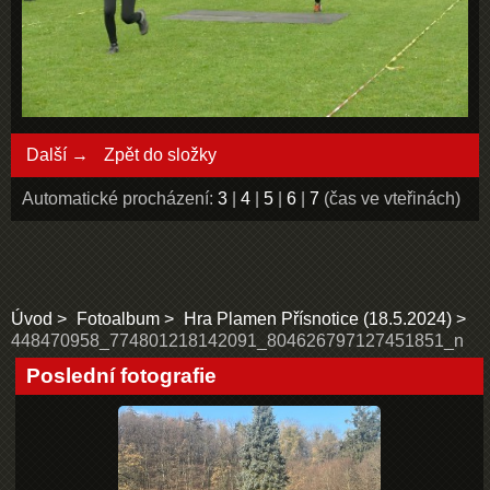
Další →
Zpět do složky
Automatické procházení:
3
|
4
|
5
|
6
|
7
(čas ve vteřinách)
Úvod
Fotoalbum
Hra Plamen Přísnotice (18.5.2024)
448470958_774801218142091_804626797127451851_n
Poslední fotografie