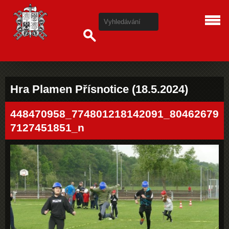
Hra Plamen Přísnotice (18.5.2024)
448470958_774801218142091_80462679
7127451851_n