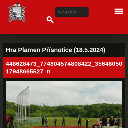
Hra Plamen Přísnotice (18.5.2024)
448628473_774804574808422_35648050
17948665527_n