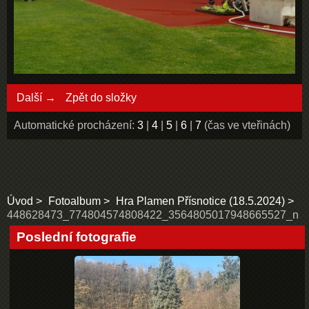
Další →
Zpět do složky
Automatické procházení:
3
|
4
|
5
|
6
|
7
(čas ve vteřinách)
Úvod
Fotoalbum
Hra Plamen Přísnotice (18.5.2024)
448628473_774804574808422_3564805017948665527_n
Poslední fotografie