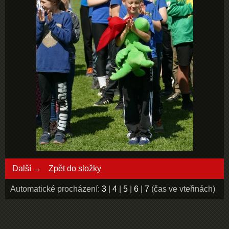
Další →
Zpět do složky
Automatické procházení:
3
|
4
|
5
|
6
|
7
(čas ve vteřinách)