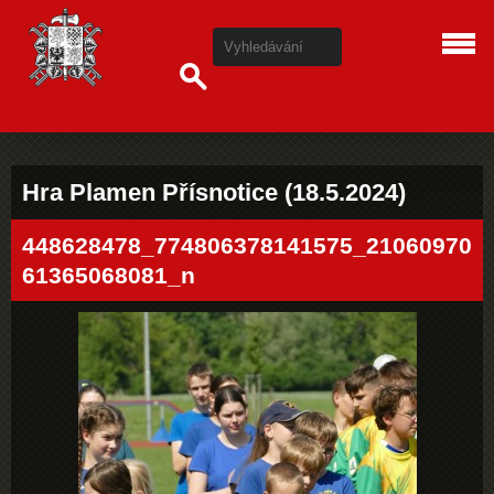
Hra Plamen Přísnotice (18.5.2024)
448628478_774806378141575_21060970
61365068081_n