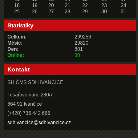
18
19
20
21
22
23
24
25
26
27
28
29
30
31
Statistiky
Celkem:
299256
Měsíc:
29820
Den:
801
Online:
30
Kontakt
SH ČMS SDH IVANČICE
Tesařovo nám. 280/7
664 91 Ivančice
(+420) 736 442 666
sdhivancice@sdhivancice.cz