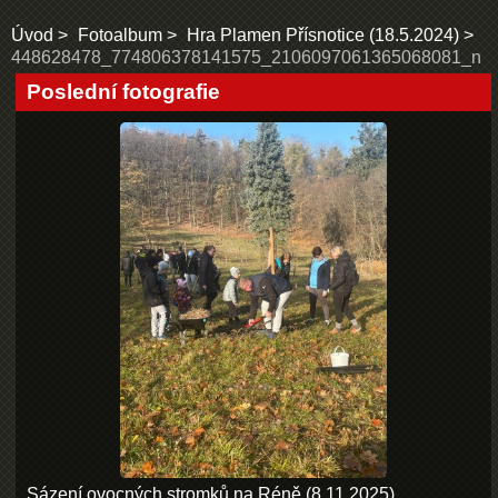
Úvod
Fotoalbum
Hra Plamen Přísnotice (18.5.2024)
448628478_774806378141575_2106097061365068081_n
Poslední fotografie
Sázení ovocných stromků na Réně (8.11.2025)