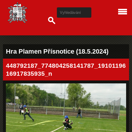
Hra Plamen Přísnotice (18.5.2024)
448792187_774804258141787_19101196
16917835935_n