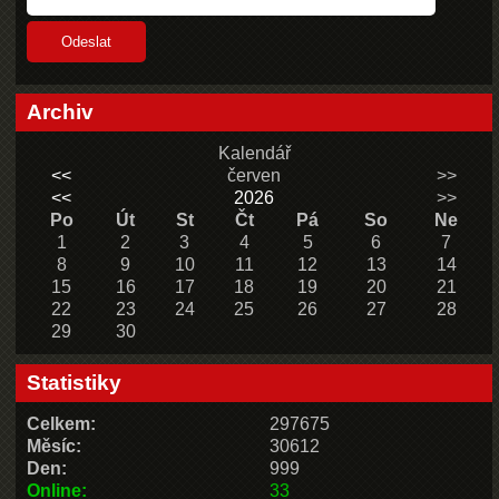
Archiv
Kalendář
<<
červen
>>
<<
2026
>>
Po
Út
St
Čt
Pá
So
Ne
1
2
3
4
5
6
7
8
9
10
11
12
13
14
15
16
17
18
19
20
21
22
23
24
25
26
27
28
29
30
Statistiky
Celkem:
297675
Měsíc:
30612
Den:
999
Online:
33