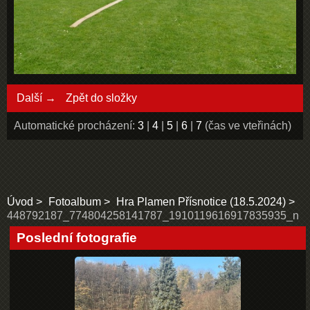
Další →
Zpět do složky
Automatické procházení:
3
|
4
|
5
|
6
|
7
(čas ve vteřinách)
Úvod
Fotoalbum
Hra Plamen Přísnotice (18.5.2024)
448792187_774804258141787_1910119616917835935_n
Poslední fotografie