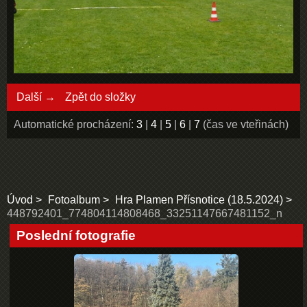
Další →
Zpět do složky
Automatické procházení:
3
|
4
|
5
|
6
|
7
(čas ve vteřinách)
Úvod
Fotoalbum
Hra Plamen Přísnotice (18.5.2024)
448792401_774804114808468_33251147667481152_n
Poslední fotografie