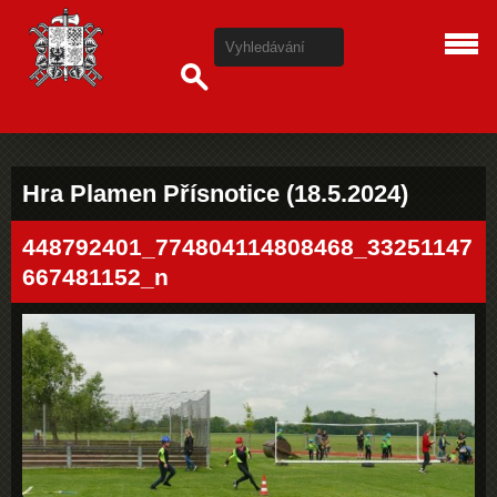
Hra Plamen Přísnotice (18.5.2024)
448792401_774804114808468_33251147
667481152_n