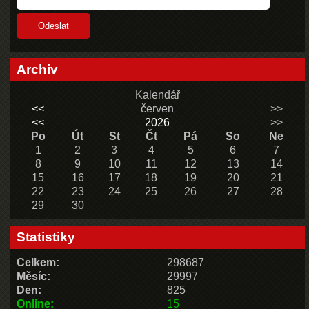
Archiv
Kalendář
<<
červen
>>
<<
2026
>>
Po
Út
St
Čt
Pá
So
Ne
1
2
3
4
5
6
7
8
9
10
11
12
13
14
15
16
17
18
19
20
21
22
23
24
25
26
27
28
29
30
Statistiky
Celkem:
298687
Měsíc:
29997
Den:
825
Online:
15