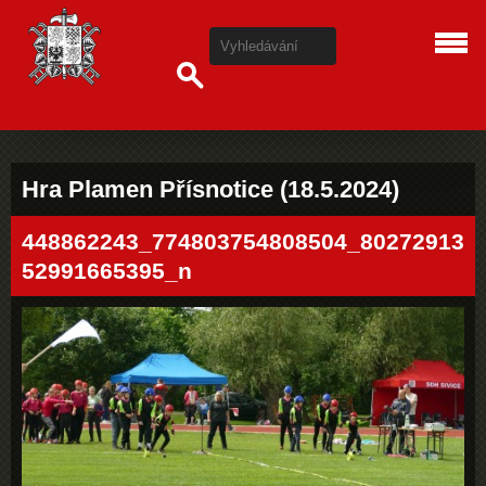
Hra Plamen Přísnotice (18.5.2024)
448862243_774803754808504_80272913
52991665395_n