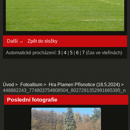
Další →
Zpět do složky
Automatické procházení:
3
|
4
|
5
|
6
|
7
(čas ve vteřinách)
Úvod
Fotoalbum
Hra Plamen Přísnotice (18.5.2024)
448862243_774803754808504_8027291352991665395_n
Poslední fotografie