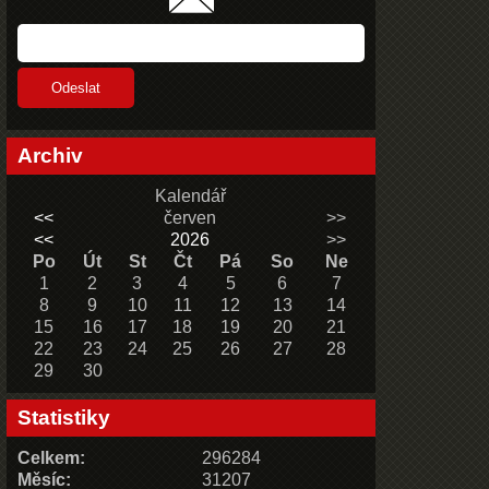
Archiv
Kalendář
<<
červen
>>
<<
2026
>>
Po
Út
St
Čt
Pá
So
Ne
1
2
3
4
5
6
7
8
9
10
11
12
13
14
15
16
17
18
19
20
21
22
23
24
25
26
27
28
29
30
Statistiky
Celkem:
296284
Měsíc:
31207