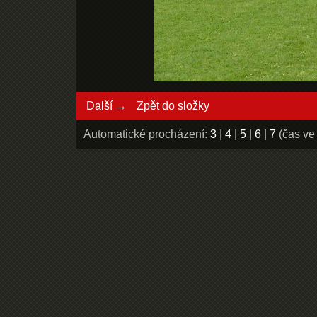
Další →
Zpět do složky
Automatické procházení:
3
|
4
|
5
|
6
|
7
(čas ve 