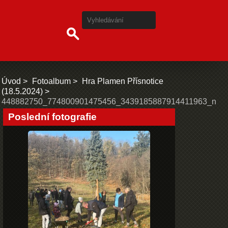
Úvod
Fotoalbum
Hra Plamen Přísnotice
(18.5.2024)
448882750_774800901475456_3439185887914411963_n
Poslední fotografie