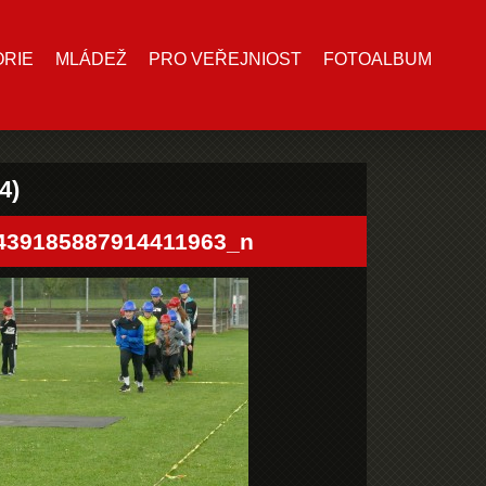
ORIE
MLÁDEŽ
PRO VEŘEJNIOST
FOTOALBUM
4)
439185887914411963_n