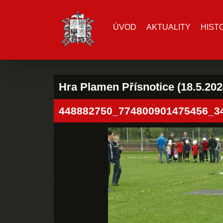
ÚVOD
AKTUALITY
HIST
Hra Plamen Přísnotice (18.5.202
448882750_774800901475456_3