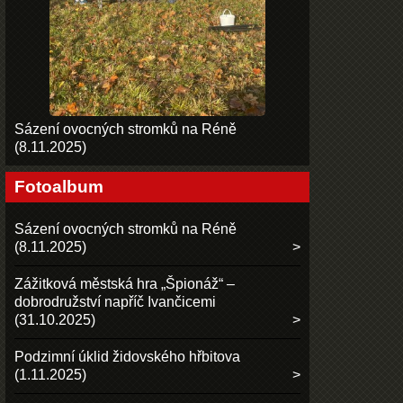
Sázení ovocných stromků na Réně
(8.11.2025)
Fotoalbum
Sázení ovocných stromků na Réně
(8.11.2025)
Zážitková městská hra „Špionáž“ –
dobrodružství napříč Ivančicemi
(31.10.2025)
Podzimní úklid židovského hřbitova
(1.11.2025)