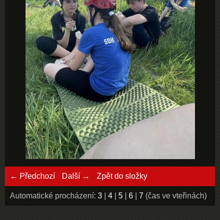
← Předchozí
Další →
Zpět do složky
Automatické procházení:
3
|
4
|
5
|
6
|
7
(čas ve vteřinách)