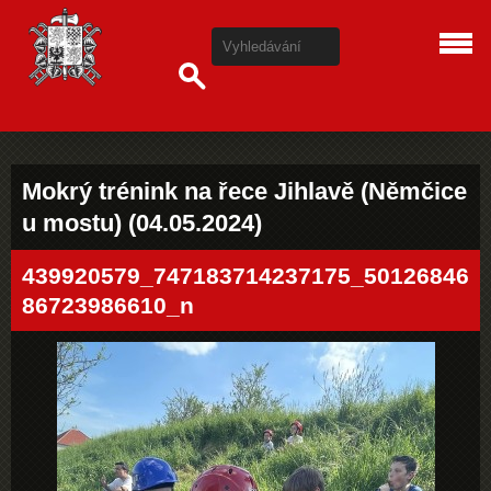
Mokrý trénink na řece Jihlavě (Němčice
u mostu) (04.05.2024)
439920579_747183714237175_50126846
86723986610_n