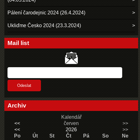
Pálení čarodejnic 2024 (26.4.2024)
Ukliďme Česko 2024 (23.3.2024)
Mail list
Archiv
Kalendář
<<
červen
>>
<<
2026
>>
Po
Út
St
Čt
Pá
So
Ne