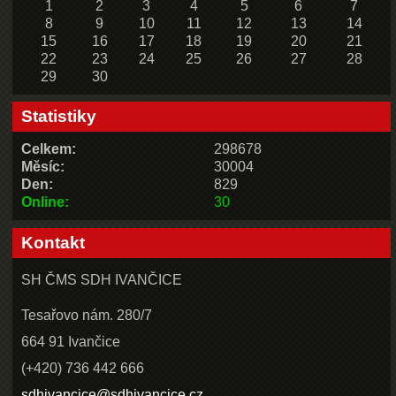
1
2
3
4
5
6
7
8
9
10
11
12
13
14
15
16
17
18
19
20
21
22
23
24
25
26
27
28
29
30
Statistiky
Celkem:
298678
Měsíc:
30004
Den:
829
Online:
30
Kontakt
SH ČMS SDH IVANČICE
Tesařovo nám. 280/7
664 91 Ivančice
(+420) 736 442 666
sdhivancice@sdhivancice.cz