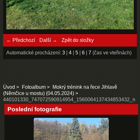
← Předchozí
Další →
Zpět do složky
Automatické procházení:
3
|
4
|
5
|
6
|
7
(čas ve vteřinách)
Úvod
Fotoalbum
Mokrý trénink na řece Jihlavě
(Němčice u mostu) (04.05.2024)
440101330_747072590914954_1560064137434853432_n
Poslední fotografie