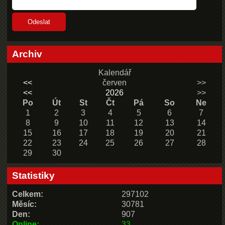
Archiv
Kalendář
<<
červen
>>
<<
2026
>>
Po
Út
St
Čt
Pá
So
Ne
1
2
3
4
5
6
7
8
9
10
11
12
13
14
15
16
17
18
19
20
21
22
23
24
25
26
27
28
29
30
Statistiky
Celkem:
297102
Měsíc:
30781
Den:
907
Online:
33