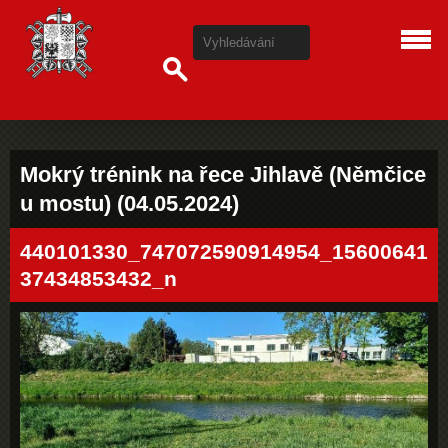
Mokrý trénink na řece Jihlavě (Němčice
u mostu) (04.05.2024)
440101330_747072590914954_15600641
37434853432_n