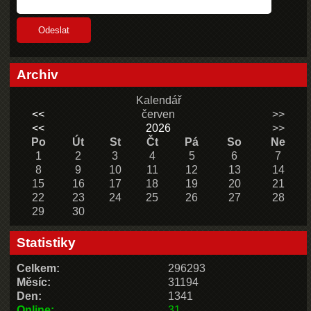
Archiv
Kalendář
<<
červen
>>
<<
2026
>>
Po
Út
St
Čt
Pá
So
Ne
1
2
3
4
5
6
7
8
9
10
11
12
13
14
15
16
17
18
19
20
21
22
23
24
25
26
27
28
29
30
Statistiky
Celkem:
296293
Měsíc:
31194
Den:
1341
Online:
31