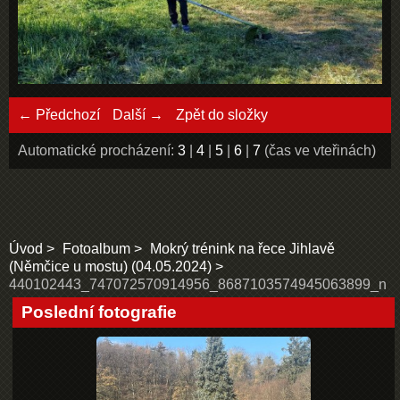
← Předchozí
Další →
Zpět do složky
Automatické procházení:
3
|
4
|
5
|
6
|
7
(čas ve vteřinách)
Úvod
Fotoalbum
Mokrý trénink na řece Jihlavě
(Němčice u mostu) (04.05.2024)
440102443_747072570914956_8687103574945063899_n
Poslední fotografie