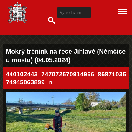
Mokrý trénink na řece Jihlavě (Němčice
u mostu) (04.05.2024)
440102443_747072570914956_86871035
74945063899_n