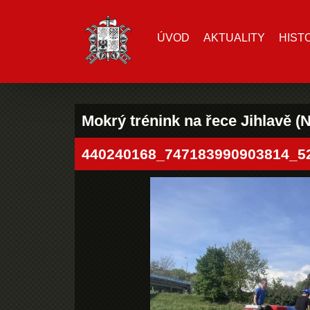
ÚVOD
AKTUALITY
HIST
Mokrý trénink na řece Jihlavě (
440240168_747183990903814_5