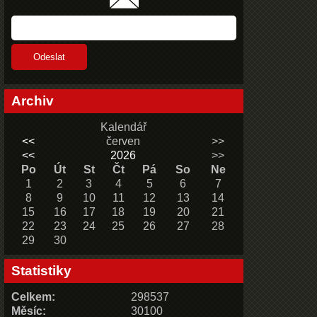
Archiv
Kalendář
<<
červen
>>
<<
2026
>>
Po
Út
St
Čt
Pá
So
Ne
1
2
3
4
5
6
7
8
9
10
11
12
13
14
15
16
17
18
19
20
21
22
23
24
25
26
27
28
29
30
Statistiky
Celkem:
298537
Měsíc:
30100