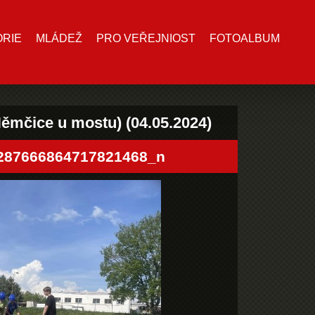
ORIE
MLÁDEŽ
PRO VEŘEJNIOST
FOTOALBUM
Němčice u mostu) (04.05.2024)
287666864717821468_n