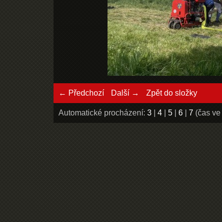
← Předchozí
Další →
Zpět do složky
Automatické procházení:
3
|
4
|
5
|
6
|
7
(čas ve 