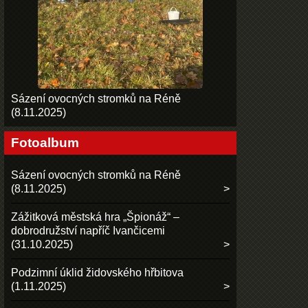
Sázení ovocných stromků na Réně
(8.11.2025)
Fotoalbum
Sázení ovocných stromků na Réně
(8.11.2025)
Zážitková městská hra „Špionáž“ –
dobrodružství napříč Ivančicemi
(31.10.2025)
Podzimní úklid židovského hřbitova
(1.11.2025)