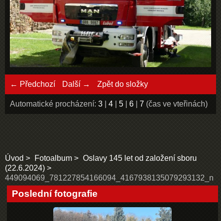
← Předchozí
Další →
Zpět do složky
Automatické procházení:
3
|
4
|
5
|
6
|
7
(čas ve vteřinách)
Úvod
Fotoalbum
Oslavy 145 let od založení sboru
(22.6.2024)
449094069_781227854166094_4167938135079293132_n
Poslední fotografie