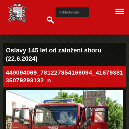
Oslavy 145 let od založení sboru
(22.6.2024)
449094069_781227854166094_41679381
35079293132_n