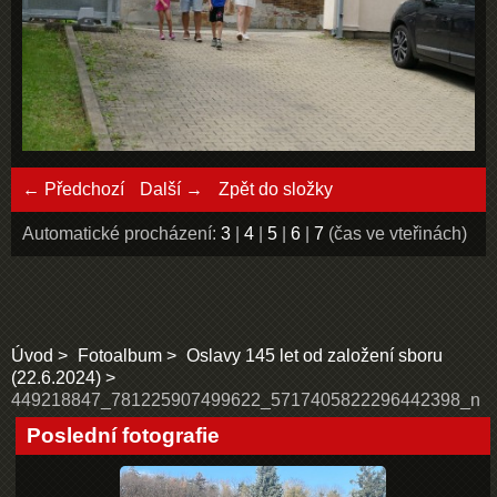
← Předchozí
Další →
Zpět do složky
Automatické procházení:
3
|
4
|
5
|
6
|
7
(čas ve vteřinách)
Úvod
Fotoalbum
Oslavy 145 let od založení sboru
(22.6.2024)
449218847_781225907499622_5717405822296442398_n
Poslední fotografie