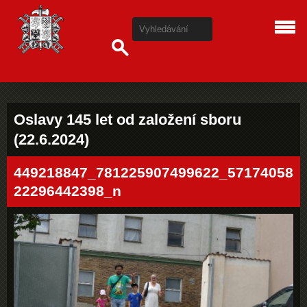
Oslavy 145 let od založení sboru
(22.6.2024)
449218847_781225907499622_57174058
22296442398_n