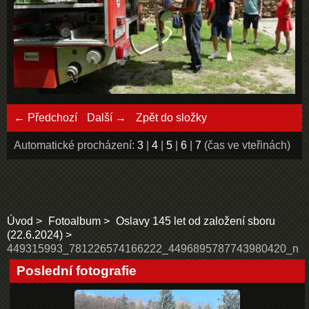
← Předchozí
Další →
Zpět do složky
Automatické procházení:
3
|
4
|
5
|
6
|
7
(čas ve vteřinách)
Úvod
Fotoalbum
Oslavy 145 let od založení sboru
(22.6.2024)
449315993_781226574166222_4496895787743980420_n
Poslední fotografie