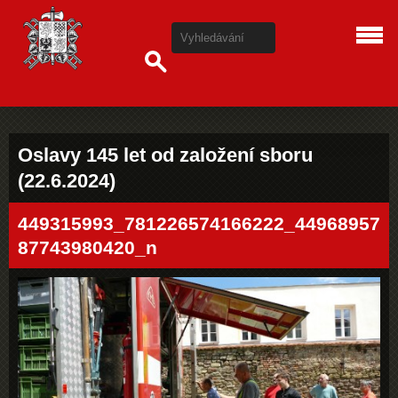
Oslavy 145 let od založení sboru
(22.6.2024)
449315993_781226574166222_44968957
87743980420_n