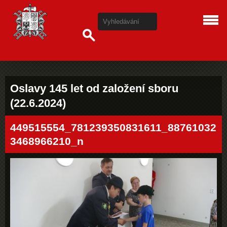
Oslavy 145 let od založení sboru
(22.6.2024)
449515554_781239350831611_88761032
3468966210_n