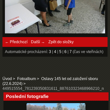
← Předchozí
Další →
Zpět do složky
Automatické procházení:
3
|
4
|
5
|
6
|
7
(čas ve vteřinách)
Úvod
Fotoalbum
Oslavy 145 let od založení sboru
(22.6.2024)
449515554_781239350831611_887610323468966210_n
Poslední fotografie