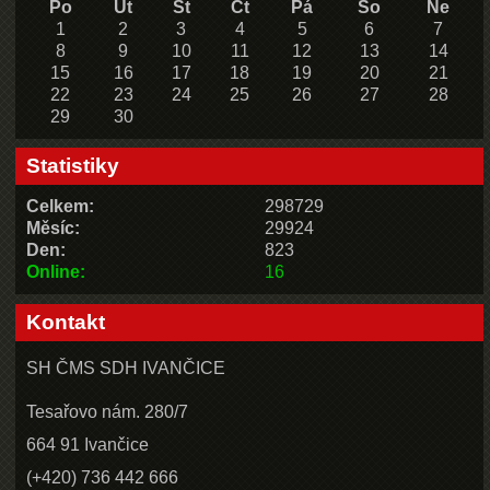
Po
Út
St
Čt
Pá
So
Ne
1
2
3
4
5
6
7
8
9
10
11
12
13
14
15
16
17
18
19
20
21
22
23
24
25
26
27
28
29
30
Statistiky
Celkem:
298729
Měsíc:
29924
Den:
823
Online:
16
Kontakt
SH ČMS SDH IVANČICE
Tesařovo nám. 280/7
664 91 Ivančice
(+420) 736 442 666