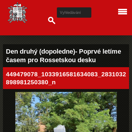
Den druhý (dopoledne)- Poprvé letíme
časem pro Rossetskou desku
449479078_1033916581634083_2831032
898981250380_n