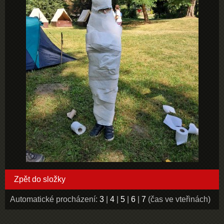
Zpět do složky
Automatické procházení:
3
|
4
|
5
|
6
|
7
(čas ve vteřinách)