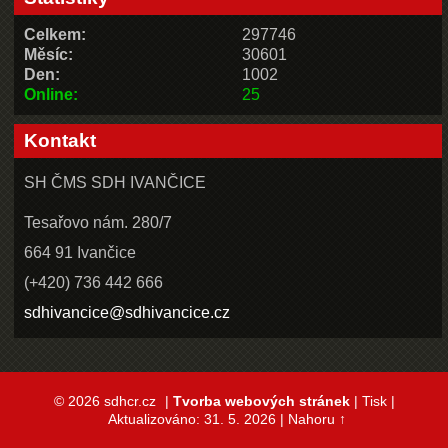
Celkem:
297746
Měsíc:
30601
Den:
1002
Online:
25
Kontakt
SH ČMS SDH IVANČICE
Tesařovo nám. 280/7
664 91 Ivančice
(+420) 736 442 666
sdhivancice@sdhivancice.cz
© 2026 sdhcr.cz
|
Tvorba webových stránek
|
Tisk
|
Aktualizováno: 31. 5. 2026
|
Nahoru ↑