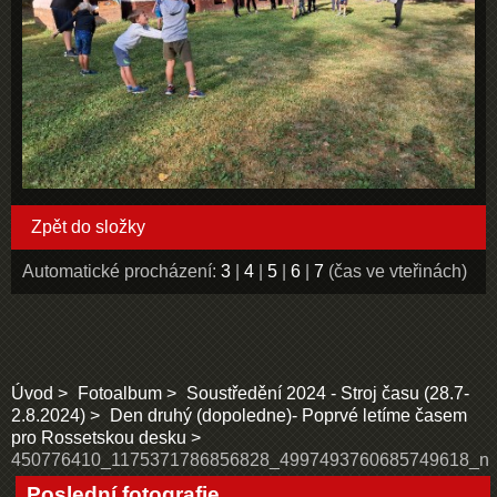
Zpět do složky
Automatické procházení:
3
|
4
|
5
|
6
|
7
(čas ve vteřinách)
Úvod
Fotoalbum
Soustředění 2024 - Stroj času (28.7-
2.8.2024)
Den druhý (dopoledne)- Poprvé letíme časem
pro Rossetskou desku
450776410_1175371786856828_4997493760685749618_n
Poslední fotografie