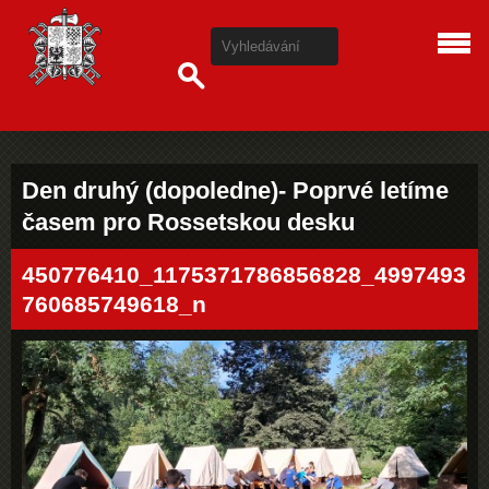
Den druhý (dopoledne)- Poprvé letíme
časem pro Rossetskou desku
450776410_1175371786856828_4997493
760685749618_n