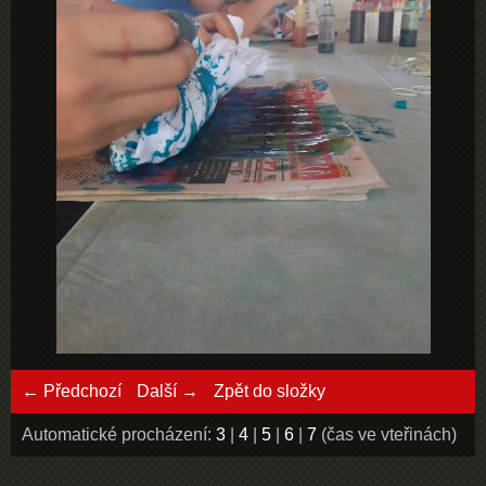
← Předchozí
Další →
Zpět do složky
Automatické procházení:
3
|
4
|
5
|
6
|
7
(čas ve vteřinách)