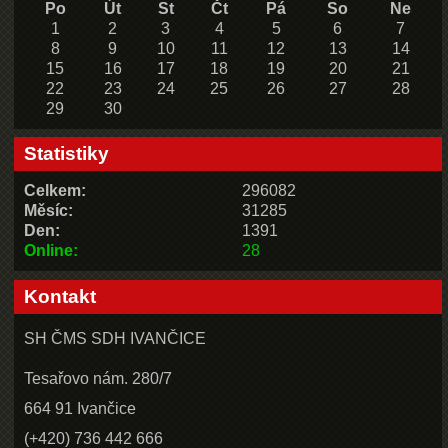
Po
Út
St
Čt
Pá
So
Ne
1
2
3
4
5
6
7
8
9
10
11
12
13
14
15
16
17
18
19
20
21
22
23
24
25
26
27
28
29
30
Statistiky
Celkem:
296082
Měsíc:
31285
Den:
1391
Online:
28
Kontakt
SH ČMS SDH IVANČICE
Tesařovo nám. 280/7
664 91 Ivančice
(+420) 736 442 666