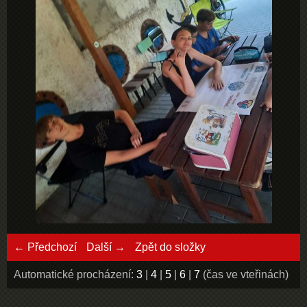
← Předchozí
Další →
Zpět do složky
Automatické procházení:
3
|
4
|
5
|
6
|
7
(čas ve vteřinách)