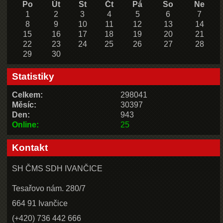
Po
Út
St
Čt
Pá
So
Ne
1
2
3
4
5
6
7
8
9
10
11
12
13
14
15
16
17
18
19
20
21
22
23
24
25
26
27
28
29
30
Statistiky
Celkem:
298041
Měsíc:
30397
Den:
943
Online:
25
Kontakt
SH ČMS SDH IVANČICE
Tesařovo nám. 280/7
664 91 Ivančice
(+420) 736 442 666