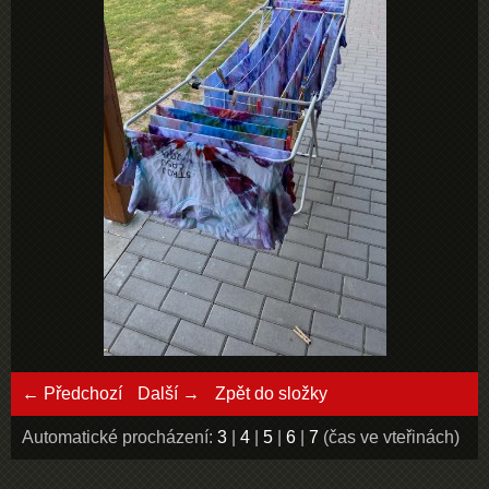
← Předchozí
Další →
Zpět do složky
Automatické procházení:
3
|
4
|
5
|
6
|
7
(čas ve vteřinách)