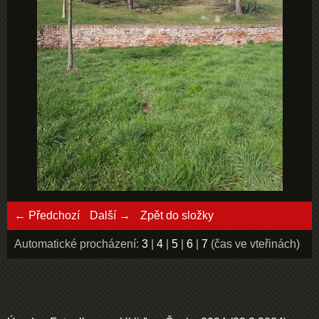
← Předchozí
Další →
Zpět do složky
Automatické procházení:
3
|
4
|
5
|
6
|
7
(čas ve vteřinách)