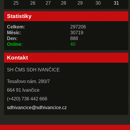
25
26
27
28
29
30
31
Statistiky
Celkem:
297206
Měsíc:
30719
Den:
888
Online:
40
Kontakt
SH ČMS SDH IVANČICE
Tesařovo nám. 280/7
664 91 Ivančice
(+420) 736 442 666
sdhivancice@sdhivancice.cz