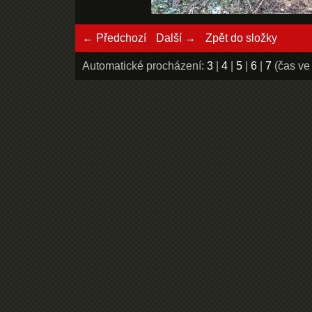
← Předchozí
Další →
Zpět do složky
Automatické procházení:
3
|
4
|
5
|
6
|
7
(čas ve 