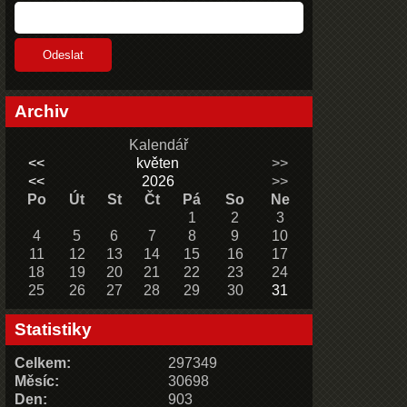
Archiv
Kalendář
<<
květen
>>
<<
2026
>>
Po
Út
St
Čt
Pá
So
Ne
1
2
3
4
5
6
7
8
9
10
11
12
13
14
15
16
17
18
19
20
21
22
23
24
25
26
27
28
29
30
31
Statistiky
Celkem:
297349
Měsíc:
30698
Den:
903