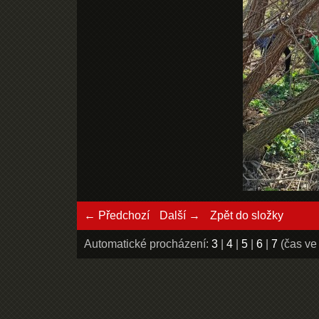
← Předchozí
Další →
Zpět do složky
Automatické procházení:
3
|
4
|
5
|
6
|
7
(čas ve 