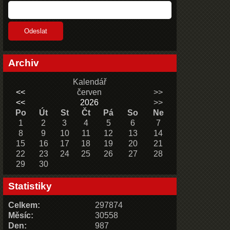
Archiv
Kalendář
<<
červen
>>
<<
2026
>>
Po
Út
St
Čt
Pá
So
Ne
1
2
3
4
5
6
7
8
9
10
11
12
13
14
15
16
17
18
19
20
21
22
23
24
25
26
27
28
29
30
Statistiky
Celkem:
297874
Měsíc:
30558
Den:
987