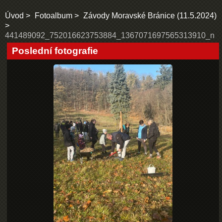
Úvod
Fotoalbum
Závody Moravské Bránice (11.5.2024)
441489092_752016623753884_1367071697565313910_n
Poslední fotografie