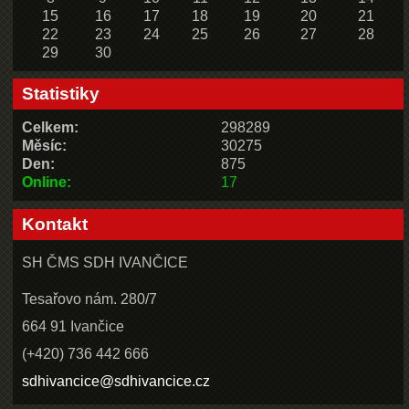
15
16
17
18
19
20
21
22
23
24
25
26
27
28
29
30
Statistiky
Celkem:
298289
Měsíc:
30275
Den:
875
Online:
17
Kontakt
SH ČMS SDH IVANČICE
Tesařovo nám. 280/7
664 91 Ivančice
(+420) 736 442 666
sdhivancice@sdhivancice.cz