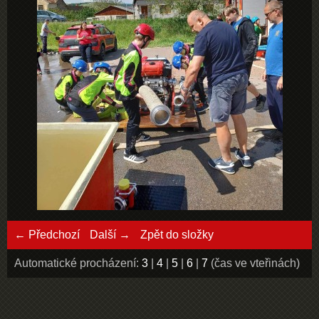
← Předchozí
Další →
Zpět do složky
Automatické procházení:
3
|
4
|
5
|
6
|
7
(čas ve vteřinách)