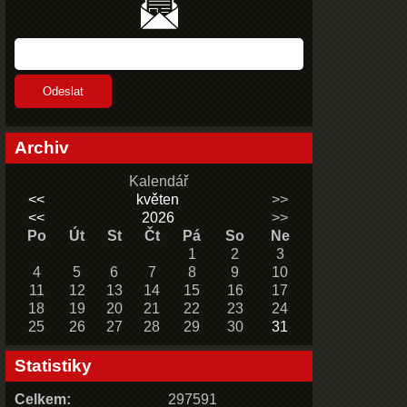
Archiv
Kalendář
<<
květen
>>
<<
2026
>>
Po
Út
St
Čt
Pá
So
Ne
1
2
3
4
5
6
7
8
9
10
11
12
13
14
15
16
17
18
19
20
21
22
23
24
25
26
27
28
29
30
31
Statistiky
Celkem:
297591