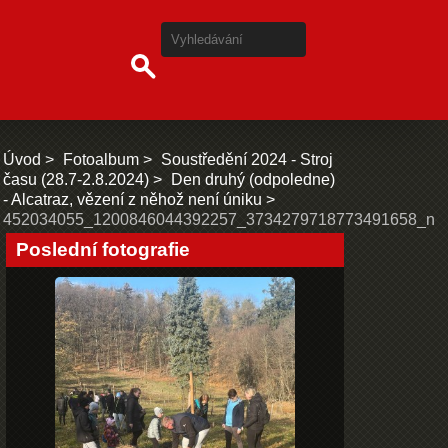
Úvod
Fotoalbum
Soustředění 2024 - Stroj
času (28.7-2.8.2024)
Den druhý (odpoledne)
- Alcatraz, vězení z něhož není úniku
452034055_1200846044392257_3734279718773491658_n
Poslední fotografie