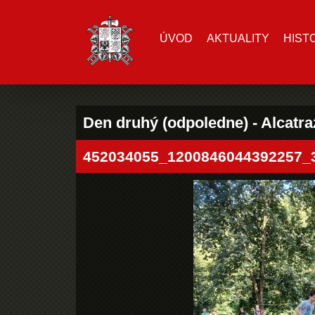
ÚVOD
AKTUALITY
HIST
Den druhý (odpoledne) - Alcatra
452034055_1200846044392257_