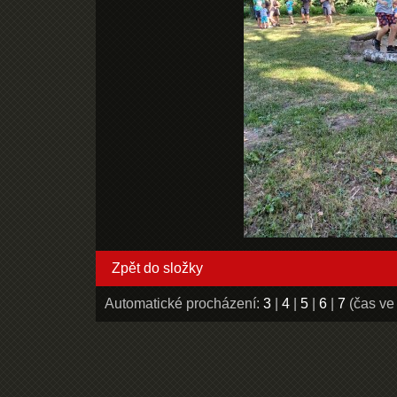
Zpět do složky
Automatické procházení:
3
|
4
|
5
|
6
|
7
(čas ve 