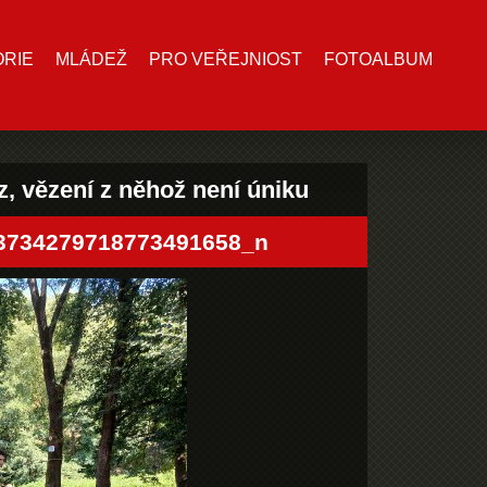
ORIE
MLÁDEŽ
PRO VEŘEJNIOST
FOTOALBUM
z, vězení z něhož není úniku
3734279718773491658_n