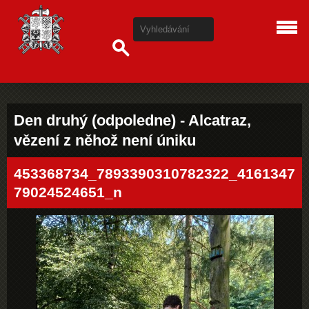
Den druhý (odpoledne) - Alcatraz,
vězení z něhož není úniku
453368734_7893390310782322_4161347
79024524651_n