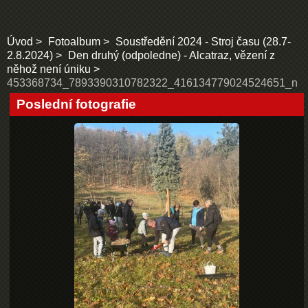
Úvod
Fotoalbum
Soustředění 2024 - Stroj času (28.7-
2.8.2024)
Den druhý (odpoledne) - Alcatraz, vězení z
něhož není úniku
453368734_7893390310782322_416134779024524651_n
Poslední fotografie