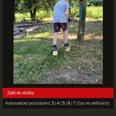
Zpět do složky
Automatické procházení:
3
|
4
|
5
|
6
|
7
(čas ve vteřinách)