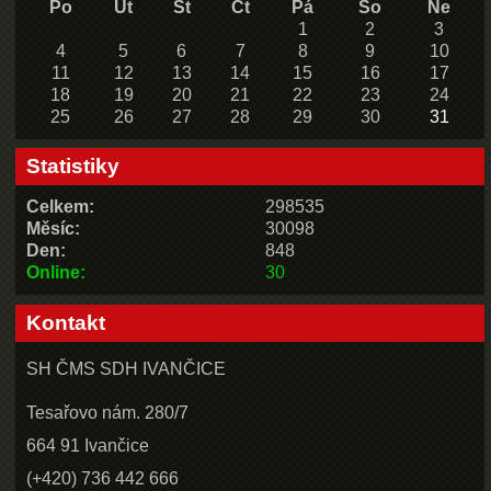
Po
Út
St
Čt
Pá
So
Ne
1
2
3
4
5
6
7
8
9
10
11
12
13
14
15
16
17
18
19
20
21
22
23
24
25
26
27
28
29
30
31
Statistiky
Celkem:
298535
Měsíc:
30098
Den:
848
Online:
30
Kontakt
SH ČMS SDH IVANČICE
Tesařovo nám. 280/7
664 91 Ivančice
(+420) 736 442 666